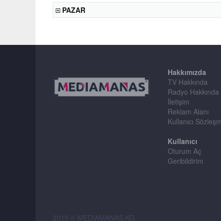
PAZAR
Hakkımızda
TV Hakkında
Radyo Hakkında
İletişim
Reklam Alanı
Kullanıcı Sözleş
Kullanıcı
Oturum Aç
Geribildirim
2015 © MEDIAMANAS.KG.