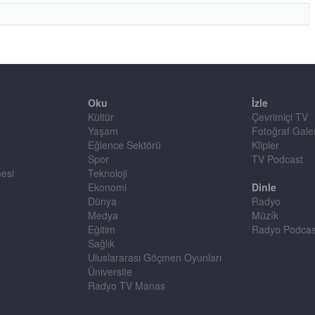
Oku
İzle
Kültür
Çevrimiçi TV
Yaşam
Fotoğraf Galer
Eğlence Sektörü
Klipler
Spor
TV Podcast
mesi
Teknoloji
Ekonomi
Dinle
Dünya
Radyo
Medya
Müzík
Eğitim
Radyo Podcas
Sağlık
Uluslararası Göçmen Oyunları
Üniversite
Radyo TV Manas