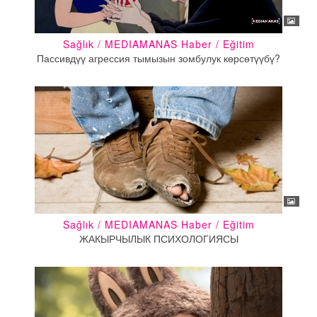
Sağlık / MEDIAMANAS Haber / Eğitim
Пассивдүү агрессия тымызын зомбулук көрсөтүүбү?
Sağlık / MEDIAMANAS Haber / Eğitim
ЖАКЫРЧЫЛЫК ПСИХОЛОГИЯСЫ