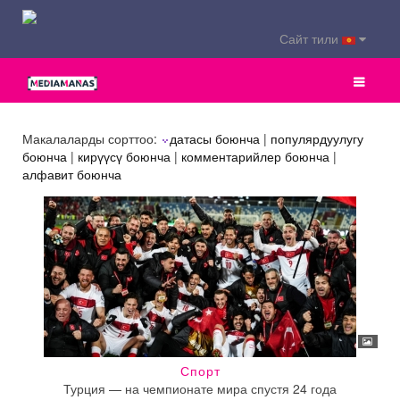
Сайт тили
Макалаларды сорттоо:
датасы боюнча
|
популярдуулугу
боюнча
|
кирүүсү боюнча
|
комментарийлер боюнча
|
алфавит боюнча
Спорт
Турция — на чемпионате мира спустя 24 года