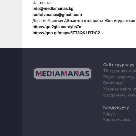
Эл. почтасы:
info@mediamanas.kg
radiotvmanas@gmail.com
Дареги:
Чынгыз Айтматов атындагы Жал студенттик
https://go.2gis.com/yhs7m
https://goo.gl/maps/6TT3QKLRTtC2
Сайт тууралуу
ТК тууралуу ма
Радио тууралуу
Байланыш
Жарнак жайгаш
Колдонуучу ке
Колдонуучу
Кирүү
Кербайланыш