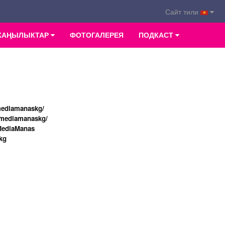
Сайт тили
ЖАҢЫЛЫКТАР
ФОТОГАЛЕРЕЯ
ПОДКАСТ
mediamanaskg/
/mediamanaskg/
MediaManas
kg