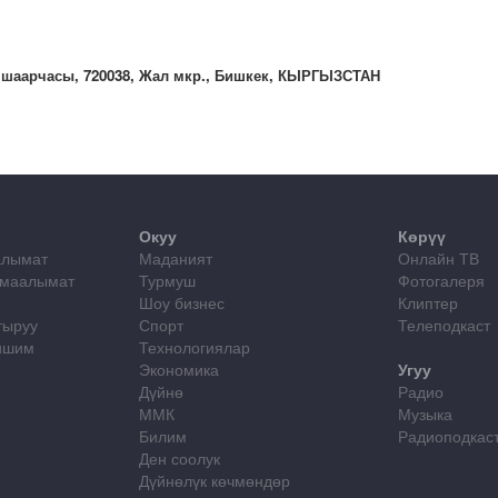
 шаарчасы, 720038, Жал мкр., Бишкек, КЫРГЫЗСТАН
Окуу
Көрүү
алымат
Маданият
Онлайн ТВ
 маалымат
Турмуш
Фотогалеря
Шоу бизнес
Клиптер
тыруу
Спорт
Телеподкаст
лишим
Технологиялар
Экономика
Угуу
Дүйнө
Радио
ММК
Музыка
Билим
Радиоподкас
Ден соолук
Дүйнөлүк көчмөндөр