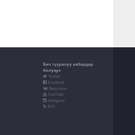
Биз тууралуу кабардар
болуңуз
Twitter
Facebook
Вконтакте
YouTube
Instagram
RSS
т