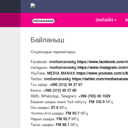
ОНЛАЙН
Байланыш
Социалдык тармактары:
Facebook:
mediamanaskg
https://www.facebook.com/
Instagram:
mediamanaskg
https://www.instagram.com
YouTube:
MEDIA MANAS
https://www.youtube.com/c/
Twitter:
mediamanaskg
https://twitter.com/mediamanas
Түз эфир:
+996 (312) 49 27 67
Кенсе:
+996 (312) 49 27 68
SMS, WhatsАpp, Telegram:
+996 (705) 00 1029
Бишкек шаары жана Чуй облусу:
FM
102.9
МГц
Ош шаары:
87.6
МГц
Чолпон-Ата шаары:
FM
93.7
МГц
Нарын шаары:
FM
93.7
МГц
Талас шаары:
FM
88.1
МГц