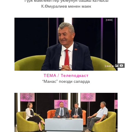
Түрк мамлекеттер уюмунун башкы катчысы
К.Өмүралиев менен маек
ТЕМА / Телеподкаст
“Манас” поезди сапарда