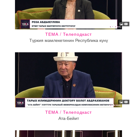
ТЕМА / Телеподкаст
Түркия мамлекетинин Республика күнү
ТЕМА / Телеподкаст
Ата-Бейит