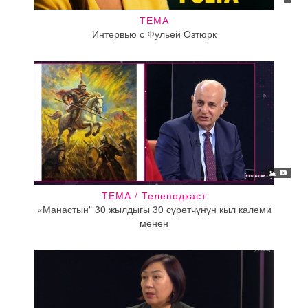
ТЕМА
Интервью с Фульей Озтюрк
ТЕМА / Телеподкаст
«Манастын" 30 жылдыгы 30 сүрөтчүнүн кыл калеми
менен