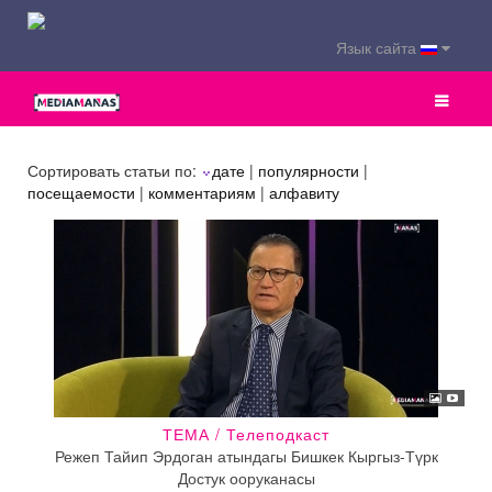
Язык сайта
Сортировать статьи по:
дате
|
популярности
|
посещаемости
|
комментариям
|
алфавиту
ТЕМА / Телеподкаст
Режеп Тайип Эрдоган атындагы Бишкек Кыргыз-Түрк
Достук ооруканасы