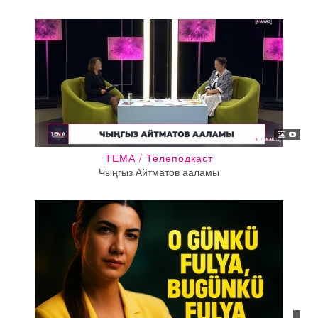
ТЕМА / Телеподкаст
Чыңгыз Айтматов ааламы