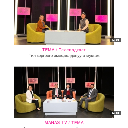
ТЕМА / Телеподкаст
Тил коргоого эмес,колдонууга муктаж
MANAS TV / ТЕМА