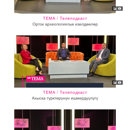
ТЕМА / Телеподкаст
Орток археологиялык изилдөөлөр
ТЕМА / Телеподкаст
Ахыска түрктөрүнүн ишмердүүлүгү